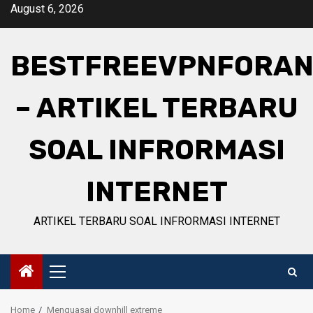
Skip
August 6, 2026
to
content
BESTFREEVPNFORAN
– ARTIKEL TERBARU
SOAL INFRORMASI
INTERNET
ARTIKEL TERBARU SOAL INFRORMASI INTERNET
Primary
Menu
Home
Menguasai downhill extreme