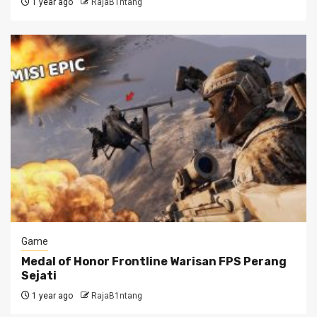
1 year ago
RajaB1ntang
Game
Medal of Honor Frontline Warisan FPS Perang
Sejati
1 year ago
RajaB1ntang