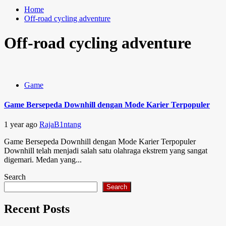
Home
Off-road cycling adventure
Off-road cycling adventure
Game
Game Bersepeda Downhill dengan Mode Karier Terpopuler
1 year ago
RajaB1ntang
Game Bersepeda Downhill dengan Mode Karier Terpopuler
Downhill telah menjadi salah satu olahraga ekstrem yang sangat
digemari. Medan yang...
Search
Search
Recent Posts