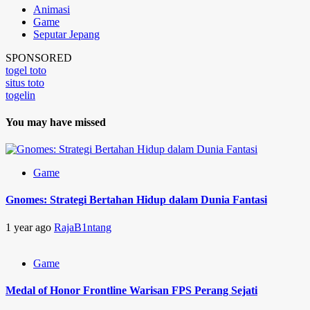
Animasi
Game
Seputar Jepang
SPONSORED
togel toto
situs toto
togelin
You may have missed
Game
Gnomes: Strategi Bertahan Hidup dalam Dunia Fantasi
1 year ago
RajaB1ntang
Game
Medal of Honor Frontline Warisan FPS Perang Sejati