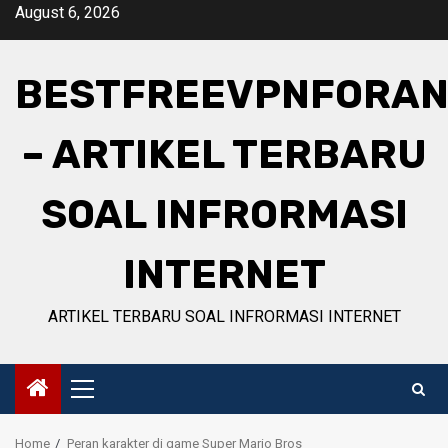
Skip
August 6, 2026
to
content
BESTFREEVPNFORAN
– ARTIKEL TERBARU
SOAL INFRORMASI
INTERNET
ARTIKEL TERBARU SOAL INFRORMASI INTERNET
Primary
Menu
Home
Peran karakter di game Super Mario Bros