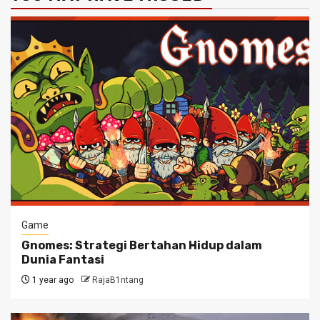
Game
Gnomes: Strategi Bertahan Hidup dalam
Dunia Fantasi
1 year ago
RajaB1ntang