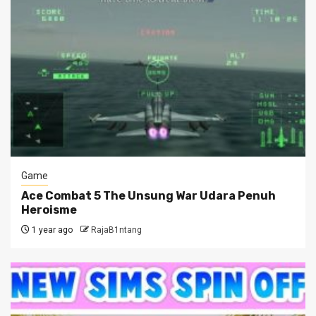
Game
Ace Combat 5 The Unsung War Udara Penuh
Heroisme
1 year ago
RajaB1ntang