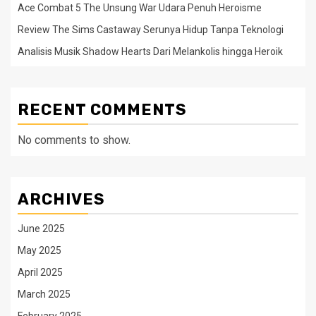
Ace Combat 5 The Unsung War Udara Penuh Heroisme
Review The Sims Castaway Serunya Hidup Tanpa Teknologi
Analisis Musik Shadow Hearts Dari Melankolis hingga Heroik
RECENT COMMENTS
No comments to show.
ARCHIVES
June 2025
May 2025
April 2025
March 2025