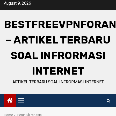
Skip
August 9, 2026
to
content
BESTFREEVPNFORAN
– ARTIKEL TERBARU
SOAL INFRORMASI
INTERNET
ARTIKEL TERBARU SOAL INFRORMASI INTERNET
Primary
Menu
Home
Petunjuk rahasia