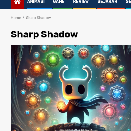
ANIMASI
GAME
REVIEW
SEJARAH
S
Home
Sharp Shadow
Sharp Shadow