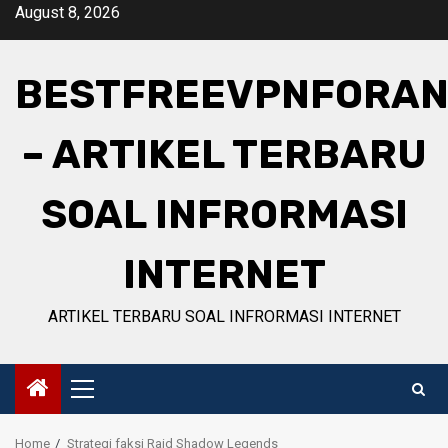
Skip
August 8, 2026
to
content
BESTFREEVPNFORAN
– ARTIKEL TERBARU
SOAL INFRORMASI
INTERNET
ARTIKEL TERBARU SOAL INFRORMASI INTERNET
Primary
Menu
Home
Strategi faksi Raid Shadow Legends