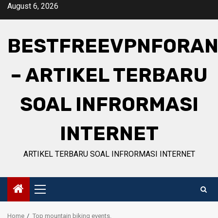
Skip
August 6, 2026
to
content
BESTFREEVPNFORAN
– ARTIKEL TERBARU
SOAL INFRORMASI
INTERNET
ARTIKEL TERBARU SOAL INFRORMASI INTERNET
Primary
Menu
Home
Top mountain biking events.