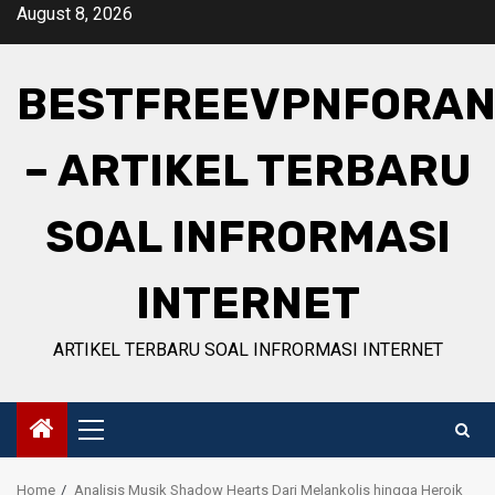
Skip
August 8, 2026
to
content
BESTFREEVPNFORAN
– ARTIKEL TERBARU
SOAL INFRORMASI
INTERNET
ARTIKEL TERBARU SOAL INFRORMASI INTERNET
Primary
Menu
Home
Analisis Musik Shadow Hearts Dari Melankolis hingga Heroik