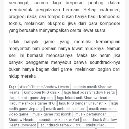
semangat, semua lagu berperan penting dalam
membentuk pengalaman bermain. Setiap instrumen,
progresi nada, dan tempo bukan hanya hasil komposisi
teknis, melainkan ekspresi jiwa dari para komposer
yang berusaha menyampaikan cerita lewat suara.
Tidak banyak game yang memiliki kemampuan
menyentuh hati pemain hanya lewat musiknya. Namun
seri ini berhasil mencapainya. Maka tak heran jika
banyak penggemar menyebut bahwa soundtrack-nya
bukan hanya bagian dari game—melainkan bagian dari
hidup mereka.
Alice’s Theme Shadow Hearts
analisis musik Shadow
Tags:
Hearts
komposer RPG klasik
lagu final boss Shadow Hearts
lagu heroik game Jepang
lagu lokasi unik Shadow Hearts
lagu melankolis game RPG
lagu RPG dengan unsur etnik
lagu
sedih game Jepang
musik ambient spiritual
musik emosional
video game
musik game PS2 ikonik
musik pertarungan
Shadow Hearts
soundtrack karakter Yuri
soundtrack Shadow
Hearts Covenant
soundtrack terbaik JRPG
struktur lagu