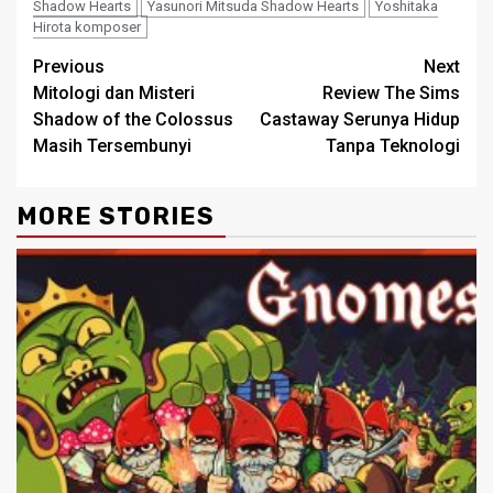
Shadow Hearts
Yasunori Mitsuda Shadow Hearts
Yoshitaka
Hirota komposer
Continue
Previous
Next
Mitologi dan Misteri
Review The Sims
Reading
Shadow of the Colossus
Castaway Serunya Hidup
Masih Tersembunyi
Tanpa Teknologi
MORE STORIES