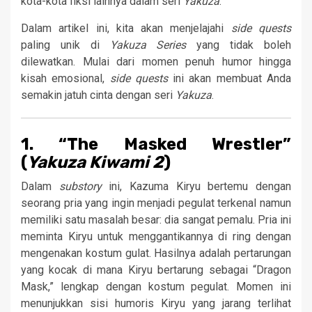
kota-kota fiksi lainnya dalam seri
Yakuza
.
Dalam artikel ini, kita akan menjelajahi
side quests
paling unik di
Yakuza Series
yang tidak boleh
dilewatkan. Mulai dari momen penuh humor hingga
kisah emosional,
side quests
ini akan membuat Anda
semakin jatuh cinta dengan seri
Yakuza
.
1. “The Masked Wrestler”
(
Yakuza Kiwami 2
)
Dalam
substory
ini, Kazuma Kiryu bertemu dengan
seorang pria yang ingin menjadi pegulat terkenal namun
memiliki satu masalah besar: dia sangat pemalu. Pria ini
meminta Kiryu untuk menggantikannya di ring dengan
mengenakan kostum gulat. Hasilnya adalah pertarungan
yang kocak di mana Kiryu bertarung sebagai “Dragon
Mask,” lengkap dengan kostum pegulat. Momen ini
menunjukkan sisi humoris Kiryu yang jarang terlihat