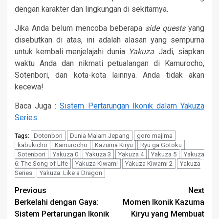
dengan karakter dan lingkungan di sekitarnya.
Jika Anda belum mencoba beberapa
side quests
yang
disebutkan di atas, ini adalah alasan yang sempurna
untuk kembali menjelajahi dunia
Yakuza
. Jadi, siapkan
waktu Anda dan nikmati petualangan di Kamurocho,
Sotenbori, dan kota-kota lainnya. Anda tidak akan
kecewa!
Baca Juga :
Sistem Pertarungan Ikonik dalam Yakuza
Series
Dotonbori
Dunia Malam Jepang
goro majima
Tags:
kabukicho
Kamurocho
Kazuma Kiryu
Ryu ga Gotoku
Sotenbori
Yakuza 0
Yakuza 3
Yakuza 4
Yakuza 5
Yakuza
6: The Song of Life
Yakuza Kiwami
Yakuza Kiwami 2
Yakuza
Series
Yakuza: Like a Dragon
Continue
Previous
Next
Berkelahi dengan Gaya:
Momen Ikonik Kazuma
Reading
Sistem Pertarungan Ikonik
Kiryu yang Membuat