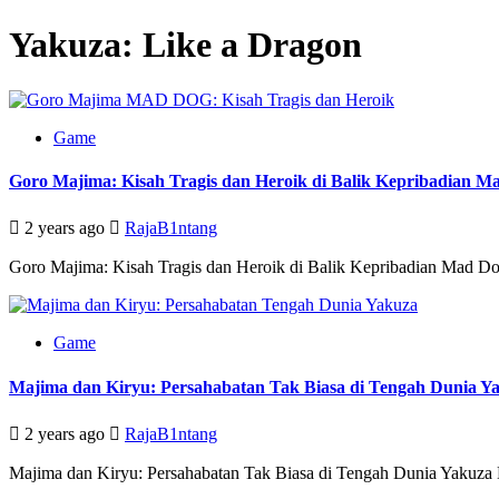
Yakuza: Like a Dragon
Game
Goro Majima: Kisah Tragis dan Heroik di Balik Kepribadian M
2 years ago
RajaB1ntang
Goro Majima: Kisah Tragis dan Heroik di Balik Kepribadian Mad Dog 
Game
Majima dan Kiryu: Persahabatan Tak Biasa di Tengah Dunia Y
2 years ago
RajaB1ntang
Majima dan Kiryu: Persahabatan Tak Biasa di Tengah Dunia Yakuza D