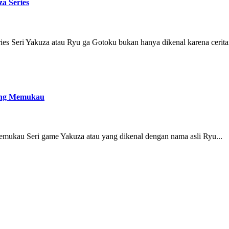
a Series
es Seri Yakuza atau Ryu ga Gotoku bukan hanya dikenal karena cerita
yang Memukau
emukau Seri game Yakuza atau yang dikenal dengan nama asli Ryu...