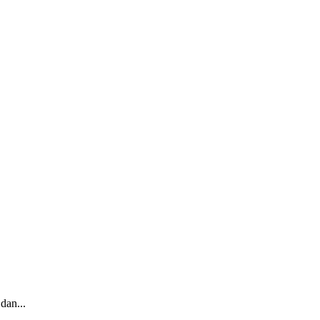
dan...